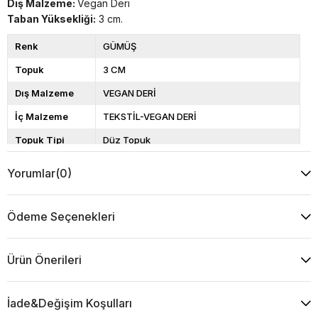
Dış Malzeme:
Vegan Deri
Taban Yüksekliği:
3 cm.
Renk
GÜMÜŞ
Topuk
3 CM
Dış Malzeme
VEGAN DERİ
İç Malzeme
TEKSTİL-VEGAN DERİ
Topuk Tipi
Düz Topuk
Taban
TERMO
Yorumlar
(0)
Cinsiyet
KADIN
Ödeme Seçenekleri
Ürün Önerileri
İade&Değişim Koşulları