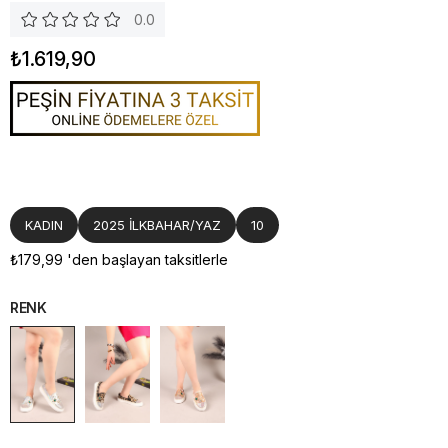
0.0
₺1.619,90
KADIN
2025 İLKBAHAR/YAZ
10
₺179,99
'den başlayan taksitlerle
RENK