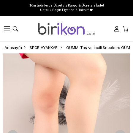
Tüm ürünlerde Ücretsiz Kargo & Ücretsiz İade!
Üstelik Peşin Fiyatına 3 Taksit! ❤️
Anasayfa
SPOR AYAKKABI
GUMMİ Taş ve İncili Sneakers GÜMÜ