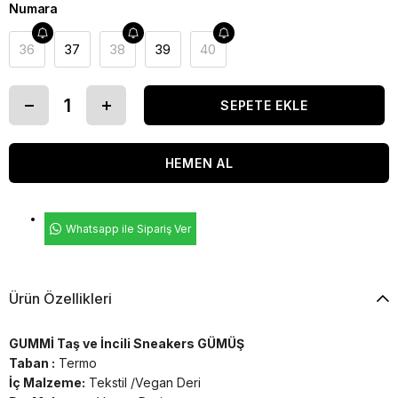
Numara
36
37
38
39
40
Whatsapp ile Sipariş Ver
Ürün Özellikleri
GUMMİ Taş ve İncili Sneakers GÜMÜŞ
Taban :
Termo
İç Malzeme:
Tekstil /Vegan Deri