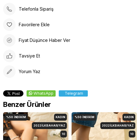
Telefonla Sipariş
Favorilere Ekle
Fiyat Düşünce Haber Ver
Tavsiye Et
Yorum Yaz
WhatsApp
Telegram
Benzer Ürünler
%50
İNDIRIM
KADIN
%50
İNDIRIM
KADIN
2022 İLKBAHAR/YAZ
2022 İLKBAHAR/YAZ
10
10