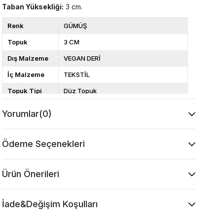
Taban Yüksekliği:
3 cm.
Renk
GÜMÜŞ
Topuk
3 CM
Dış Malzeme
VEGAN DERİ
İç Malzeme
TEKSTİL
Topuk Tipi
Düz Topuk
Taban
TERMO
Yorumlar
(0)
Cinsiyet
KADIN
Ödeme Seçenekleri
Ürün Önerileri
İade&Değişim Koşulları