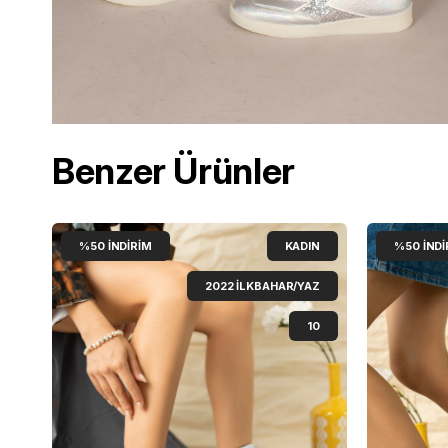
Benzer Ürünler
%50
İNDIRIM
KADIN
%50
İNDI
2022 İLKBAHAR/YAZ
10