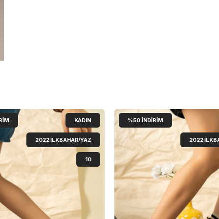
RIM
KADIN
%50
İNDIRIM
2022 İLKBAHAR/YAZ
2022 İLKB
10