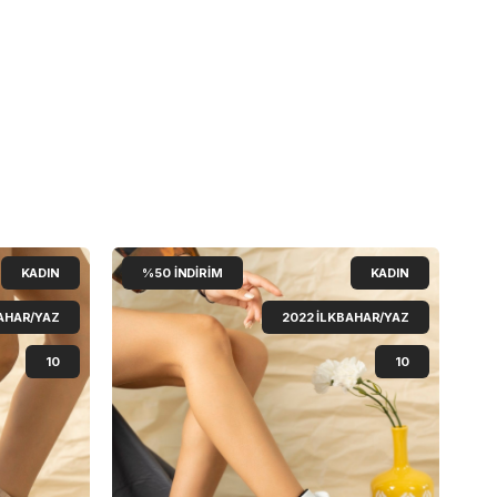
KADIN
%50
İNDIRIM
KADIN
AHAR/YAZ
2022 İLKBAHAR/YAZ
10
10