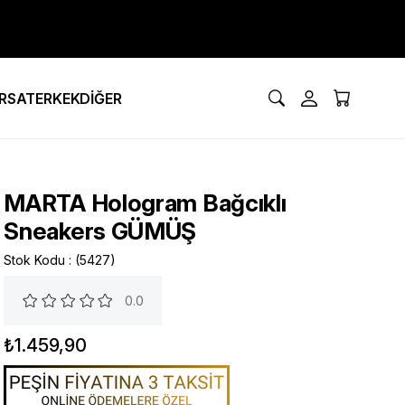
IRSAT
ERKEK
DİĞER
MARTA Hologram Bağcıklı
Sneakers GÜMÜŞ
Stok Kodu
(5427)
0.0
₺1.459,90