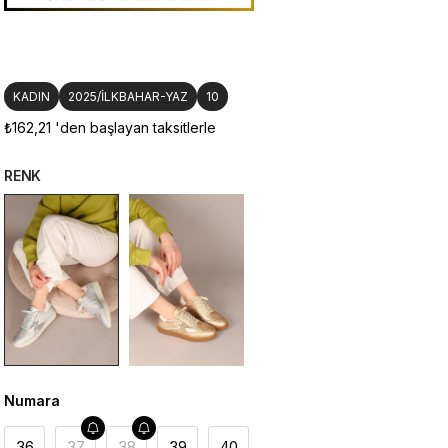
KADIN
2025/İLKBAHAR-YAZ
10
₺162,21
'den başlayan taksitlerle
RENK
Numara
36
37
38
39
40