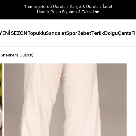
Tüm ürünlerde Ücretsiz Kargo & Ücretsiz İade!
Üstelik Peşin Fiyatına 3 Taksit! ❤️
YENİ SEZON
Topuklu
Sandalet
Spor
Babet
Terlik
Dolgu
Çanta
F
ı Sneakers GÜMÜŞ