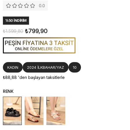
0.0
%
50
İNDIRIM
₺799,90
₺1.599,80
KADIN
2024 İLKBAHAR/YAZ
10
₺88,88
'den başlayan taksitlerle
RENK