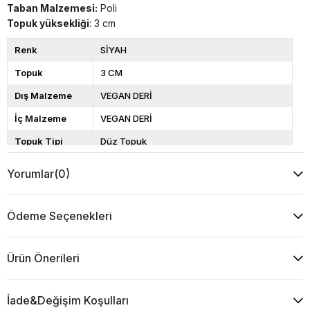
Taban Malzemesi:
Poli
Topuk yüksekliği
: 3 cm
Renk
SİYAH
Topuk
3 CM
Dış Malzeme
VEGAN DERİ
İç Malzeme
VEGAN DERİ
Topuk Tipi
Düz Topuk
Taban
POLİ
Yorumlar
(0)
Cinsiyet
KADIN
Ödeme Seçenekleri
Ürün Önerileri
İade&Değişim Koşulları