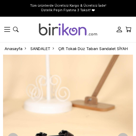
Tüm ürünlerde Ücretsiz Kargo & Ücretsiz İade!
Üstelik Peşin Fiyatına 3 Taksit! ❤️
Anasayfa
SANDALET
Çift Tokalı Düz Taban Sandalet SİYAH