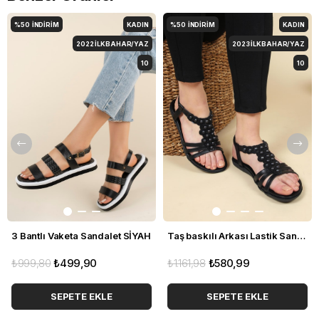
%50
İNDIRIM
KADIN
%50
İNDIRIM
KADIN
2022 İLKBAHAR/YAZ
2023 İLKBAHAR/YAZ
10
10
3 Bantlı Vaketa Sandalet SİYAH
Taş baskılı Arkası Lastik Sandalet SİYAH
₺999,80
₺499,90
₺1.161,98
₺580,99
SEPETE EKLE
SEPETE EKLE