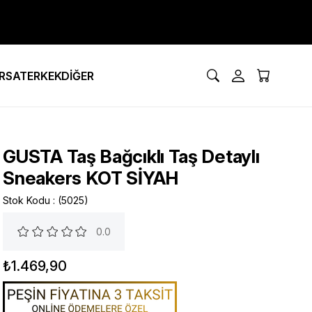
IRSAT
ERKEK
DİĞER
GUSTA Taş Bağcıklı Taş Detaylı
Sneakers KOT SİYAH
Stok Kodu
(5025)
0.0
₺1.469,90