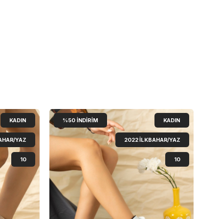
KADIN
%50
İNDIRIM
KADIN
AHAR/YAZ
2022 İLKBAHAR/YAZ
10
10