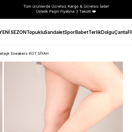
Tüm ürünlerde Ücretsiz Kargo & Ücretsiz İade!
Üstelik Peşin Fiyatına 3 Taksit! ❤️
YENİ SEZON
Topuklu
Sandalet
Spor
Babet
Terlik
Dolgu
Çanta
F
etaylı Sneakers KOT SİYAH