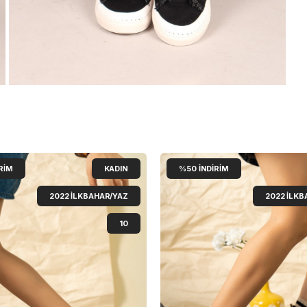
RIM
KADIN
%50
İNDIRIM
2022 İLKBAHAR/YAZ
2022 İLKB
10