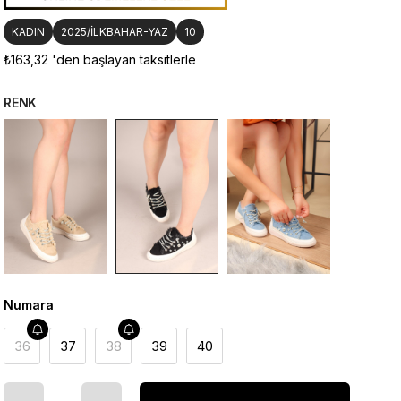
KADIN
2025/İLKBAHAR-YAZ
10
₺163,32
'den başlayan taksitlerle
RENK
Numara
36
37
38
39
40