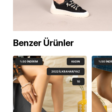
Benzer Ürünler
%50
İNDIRIM
KADIN
%50
İNDI
2022 İLKBAHAR/YAZ
10