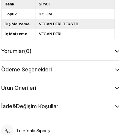
Renk
SİYAH
Topuk
3.5 CM
Dış Malzeme
VEGAN DERİ-TEKSTİL
İç Malzeme
VEGAN DERİ
Topuk Tipi
Düz Topuk
Yorumlar
(0)
Taban
POLİ
Cinsiyet
KADIN
Ödeme Seçenekleri
Ürün Önerileri
İade&Değişim Koşulları
Telefonla Sipariş